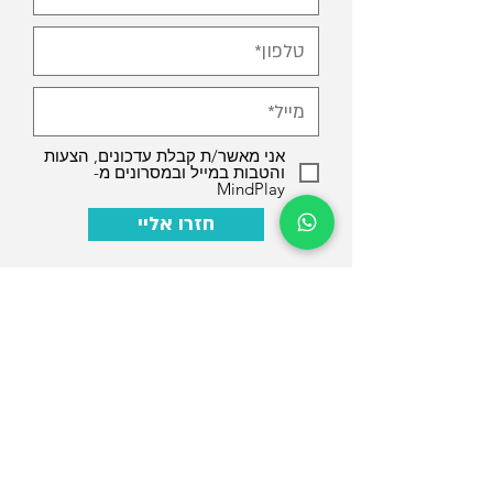
אני מאשר/ת קבלת עדכונים, הצעות
והטבות במייל ובמסרונים מ-
MindPlay
חזרו אליי
?מי אנחנו
החוגים שלנו
?איך זה
חוגי תכנות לילדים
עובד
חוג פייתון לילדים
?למי מתאים חוג אונליין
חוג סקראץ' לילדים