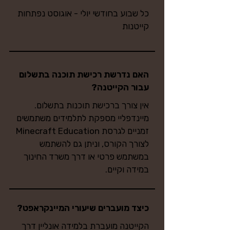
כל שבוע בחודשי יולי - אוגוסט נפתחות
קייטנות
האם נדרשת רכישת תוכנה בתשלום
עבור הקייטנה?
אין צורך ברכישת תוכנות בתשלום.
מיינדפליי מספקת לתלמידים משתמשים
זמניים לגרסת Minecraft Education
לצורך הקורס, וניתן גם להשתמש
במשתמש פרטי או דרך משרד החינוך
במידה וקיים.
כיצד מועברים שיעורי המיינקראפט?
הקייטנה מועברת בלמידה אונליין דרך