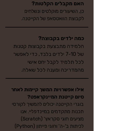
האם מקבלים הקלטות?
כן, השיעורים מוקלטים ונשלחים
לקבוצת הוואטסאפ של הקייטנה.
כמה ילדים בקבוצה?
הלמידה מתבצעת בקבוצות קטנות
של 7-10 ילדים בלבד, כדי לאפשר
לכל תלמיד לקבל יחס אישי
מהמדריכה ומענה לכל שאלה.
אילו אפשרויות המשך קיימות לאחר
סיום קייטנת המיינקראפט?
בוגרי הקייטנה יכולים להמשיך לקורסי
תכנות מתקדמים במיינדפליי. אנו
מציעים חוגי סקראץ' (Scratch)
לכיתות ב'-ה' וחוגי פייתון (Python)