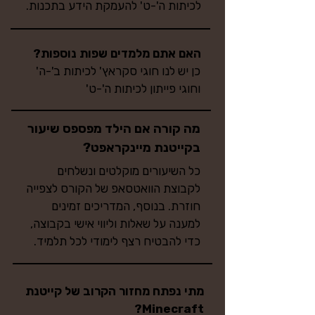
לכיתות ה'-ט' להעמקת הידע בתכנות.
האם אתם מלמדים שפות נוספות?
כן יש לנו חוגי סקראץ' לכיתות ב'-ה'
וחוגי פייתון לכיתות ה'-ט'
מה קורה אם הילד מפספס שיעור
בקייטנת מיינקראפט?
כל השיעורים מוקלטים ונשלחים
לקבוצת הוואטסאפ של הקורס לצפייה
חוזרת. בנוסף, המדריכים זמינים
למענה על שאלות וליווי אישי בקבוצה,
כדי להבטיח רצף לימודי לכל תלמיד.
מתי נפתח מחזור הקרוב של קייטנת
Minecraft?