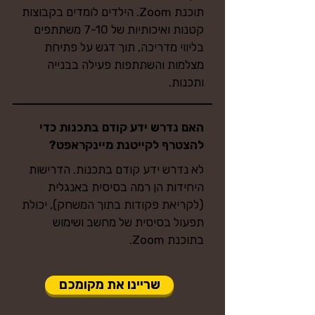
תוכנת Zoom. הילדים לומדים בקבוצות
קטנות ואיכותיות של 7-10 משתתפים
בליווי מדריכה, תוך דגש על פתיחת
מצלמות והשתתפות פעילה בבנייה
ותכנות.
האם נדרש ידע קודם בתכנות כדי
להצטרף לקייטנת מיינקראפט?
לא נדרש ידע קודם בתכנות. הדרישות
היחידות הן רמה בסיסית באנגלית
(לקריאת פקודות בתוך המשחק), יכולת
תפעול בסיסית של מחשב ושימוש
בתוכנת Zoom.
שריינו את מקומכם