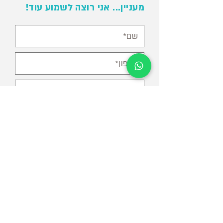
מעניין... אני רוצה לשמוע עוד!
אני מאשר/ת קבלת עדכונים, הצעות
והטבות במייל ובמסרונים מ-
MindPlay
חזרו אליי
?מי אנחנו